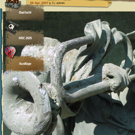
06 Apr. 2007
By
admin
Bad Ischl
MSC 2025
Ausflüge