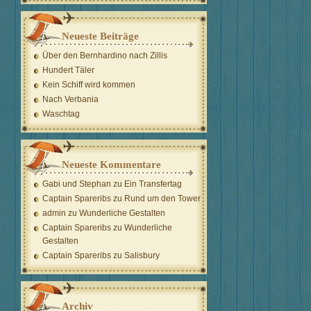
Neueste Beiträge
Über den Bernhardino nach Zillis
Hundert Täler
Kein Schiff wird kommen
Nach Verbania
Waschtag
Neueste Kommentare
Gabi und Stephan
zu
Ein Transfertag
Captain Spareribs
zu
Rund um den Tower
admin
zu
Wunderliche Gestalten
Captain Spareribs
zu
Wunderliche
Gestalten
Captain Spareribs
zu
Salisbury
Archiv