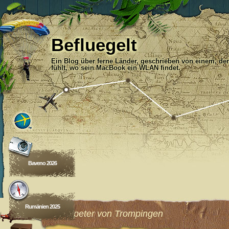
Befluegelt
Ein Blog über ferne Länder, geschrieben von einem, der
fühlt, wo sein MacBook ein WLAN findet.
Baveno 2026
Rumänien 2025
Säckelpeter von Trompingen