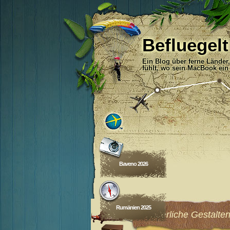
Befluegelt
Ein Blog über ferne Länder
fühlt, wo sein MacBook ein
Baveno 2026
Rumänien 2025
Wunderliche Gestalte