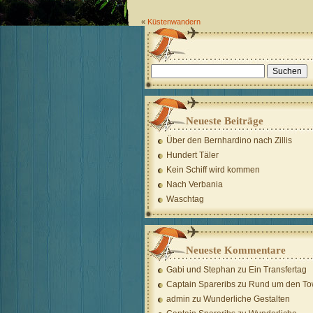
«
Küstenwandern
Suchen
nach:
Neueste Beiträge
Über den Bernhardino nach Zillis
Hundert Täler
Kein Schiff wird kommen
Nach Verbania
Waschtag
Neueste Kommentare
Gabi und Stephan
zu
Ein Transfertag
Captain Spareribs
zu
Rund um den To
admin
zu
Wunderliche Gestalten