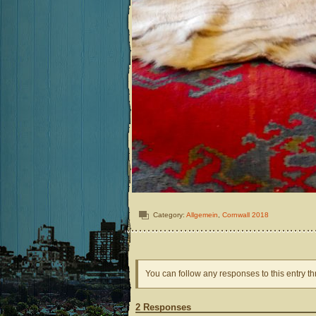
Category:
Allgemein
,
Cornwall 2018
You can follow any responses to this entry t
2 Responses