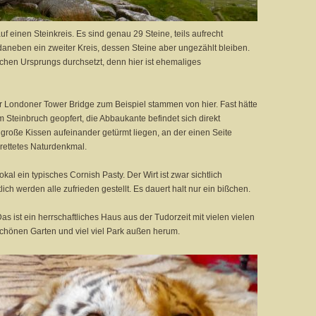
f einen Steinkreis. Es sind genau 29 Steine, teils aufrecht
 daneben ein zweiter Kreis, dessen Steine aber ungezählt bleiben.
ichen Ursprungs durchsetzt, denn hier ist ehemaliges
er Londoner Tower Bridge zum Beispiel stammen von hier. Fast hätte
teinbruch geopfert, die Abbaukante befindet sich direkt
 große Kissen aufeinander getürmt liegen, an der einen Seite
erettetes Naturdenkmal.
kal ein typisches Cornish Pasty. Der Wirt ist zwar sichtlich
tlich werden alle zufrieden gestellt. Es dauert halt nur ein bißchen.
s ist ein herrschaftliches Haus aus der Tudorzeit mit vielen vielen
chönen Garten und viel viel Park außen herum.