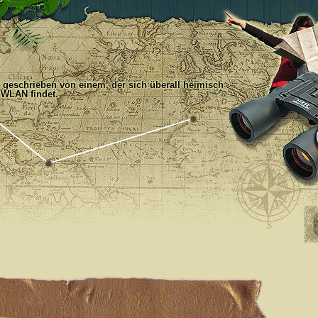
, geschrieben von einem, der sich überall heimisch
 WLAN findet.
n