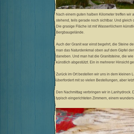
Nach einem guten halben Kilometer treffen wir au
stehend, teils gerade noch sichtbar. Und gleich
Die grasige Fläche ist mit Wasserlöchern künstl
Bergbaugelände.
Auch der Granit war einst begehrt, die Steine d
man das Naturdenkmal oben auf dem Gipfel dem S
daneben. Und man hat die Granitsteine, die wie
künstlich abgestützt. Ein in mehrerer Hinsicht g
Zurück im Ort bestellen wir uns in dem kleinen Lo
überfordert mit so vielen Bestellungen, aber letz
Den Nachmittag verbringen wir in Lanhydrock. Da
typisch eingerichteten Zimmern, einem wunders