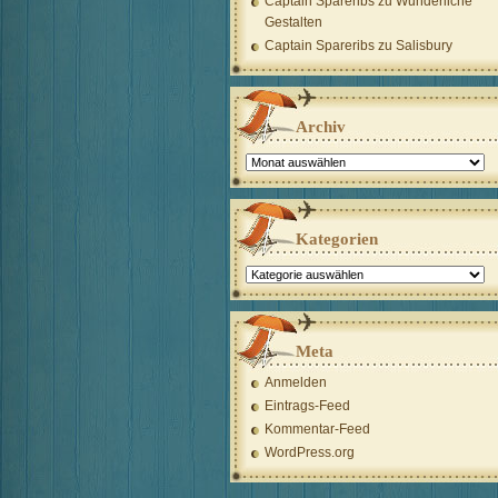
Captain Spareribs
zu
Wunderliche
Gestalten
Captain Spareribs
zu
Salisbury
Archiv
Archiv
Kategorien
Kategorien
Meta
Anmelden
Eintrags-Feed
Kommentar-Feed
WordPress.org