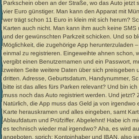
Parkschein oben an der Straße, wo das Auto jetzt s
vier Euro günstiger. Man kann den Apparat mit Münz
wer trägt schon 11 Euro in klein mit sich herum? Sc
Karten auch nicht. Man kann ihm auch keine SMS
und der gewünschten Parkzeit schicken. Und so ble
Möglichkeit, die zugehörige App herunterzuladen – 
einmal zu registrieren. Eingeweihte ahnen schon, w
vergibt einen Benutzernamen und ein Passwort, m
zweiten Seite weitere Daten über sich preisgeben 
dritten. Adresse, Geburtsdatum, Handynummer, Sc
bitte ist das alles fürs Parken relevant? Und bin ich j
muss noch das Auto registriert werden. Und jetzt?
Natürlich, die App muss das Geld ja von irgendwo e
Karte herauskramen und alles eingeben, samt Kart
Ablaufdatum und Prüfziffer. Abgelehnt! Habe ich mic
es technisch wieder mal irgendwo? Aha, es wird au
angeboten, sprich: Kontoinhaber und IBAN, also jene