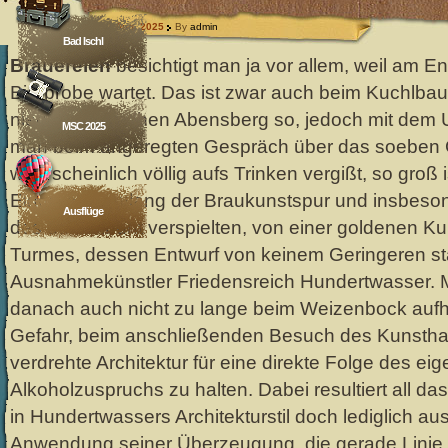
30 Aug. 2025
By
admin
Bad Ischl
Brauereien
besichtigt man ja vor allem, weil am En
Bierprobe wartet. Das ist zwar auch beim Kuchlbau
niederbayerischen Abensberg so, jedoch mit dem 
MSC 2025
man beim angeregten Gespräch über das soeben
wahrscheinlich völlig aufs Trinken vergißt, so groß i
Eindrücke entlang der Braukunstspur und insbeso
Ausflüge
des dunkelbunt verspielten, von einer goldenen K
Turmes, dessen Entwurf von keinem Geringeren s
Ausnahmekünstler Friedensreich Hundertwasser. M
danach auch nicht zu lange beim Weizenbock aufha
Gefahr, beim anschließenden Besuch des Kunsth
verdrehte Architektur für eine direkte Folge des ei
Alkoholzuspruchs zu halten. Dabei resultiert all d
in Hundertwassers Architekturstil doch lediglich a
Anwendung seiner Überzeugung, die gerade Linie s