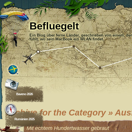
Befluegelt
Ein Blog über ferne Länder, geschrieben von einem, der
fühlt, wo sein MacBook ein WLAN findet.
Baveno 2026
Archive for the Category » Aus
Rumänien 2025
Mit echtem Hundertwasser gebraut