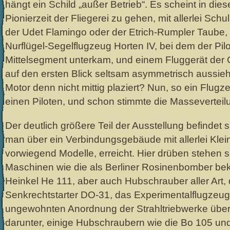
hängt ein Schild „außer Betrieb“. Es scheint in dies
Pionierzeit der Fliegerei zu gehen, mit allerlei Sc
der Udet Flamingo oder der Etrich-Rumpler Taube
Nurflügel-Segelflugzeug Horten IV, bei dem der Pil
Mittelsegment unterkam, und einem Fluggerät der 
auf den ersten Blick seltsam asymmetrisch aussie
Motor denn nicht mittig plaziert? Nun, so ein Flugz
einen Piloten, und schon stimmte die Masseverteil
Der deutlich größere Teil der Ausstellung befindet 
man über ein Verbindungsgebäude mit allerlei Kle
vorwiegend Modelle, erreicht. Hier drüben stehen 
Maschinen wie die als Berliner Rosinenbomber be
Heinkel He 111, aber auch Hubschrauber aller Art,
Senkrechtstarter DO-31, das Experimentalflugzeu
ungewohnten Anordnung der Strahltriebwerke über 
darunter, einige Hubschraubern wie die Bo 105 un