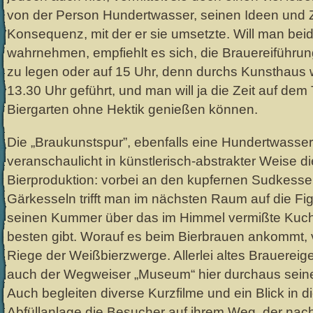
von der Person Hundertwasser, seinen Ideen und Z
Konsequenz, mit der er sie umsetzte. Will man be
wahrnehmen, empfiehlt es sich, die Brauereiführu
zu legen oder auf 15 Uhr, denn durchs Kunsthaus w
13.30 Uhr geführt, und man will ja die Zeit auf de
Biergarten ohne Hektik genießen können.
Die „Braukunstspur”, ebenfalls eine Hundertwasser
veranschaulicht in künstlerisch-abstrakter Weise die
Bierproduktion: vorbei an den kupfernen Sudkess
Gärkesseln trifft man im nächsten Raum auf die Fig
seinen Kummer über das im Himmel vermißte Kuch
besten gibt. Worauf es beim Bierbrauen ankommt, v
Riege der Weißbierzwerge. Allerlei altes Brauereige
auch der Wegweiser „Museum“ hier durchaus seine
Auch begleiten diverse Kurzfilme und ein Blick in 
Abfüllanlage die Besucher auf ihrem Weg, der nac