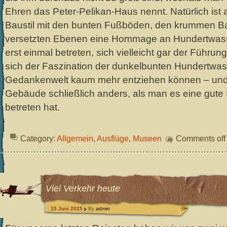
Ehren das Peter-Pelikan-Haus nennt. Natürlich ist 
Baustil mit den bunten Fußböden, den krummen B
versetzten Ebenen eine Hommage an Hundertwass
erst einmal betreten, sich vielleicht gar der Führun
sich der Faszination der dunkelbunten Hundertwa
Gedankenwelt kaum mehr entziehen können – und 
Gebäude schließlich anders, als man es eine gute
betreten hat.
Category:
Allgemein
,
Ausflüge
,
Museen
Comments off
Viel Verkehr heute
15 Juni 2025
By
admin