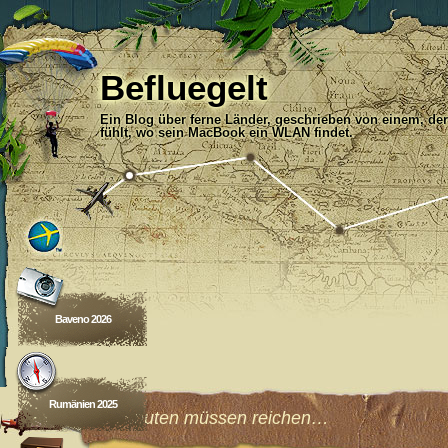
Befluegelt
Ein Blog über ferne Länder, geschrieben von einem, der
fühlt, wo sein MacBook ein WLAN findet.
Baveno 2026
Rumänien 2025
10 Minuten müssen reichen…