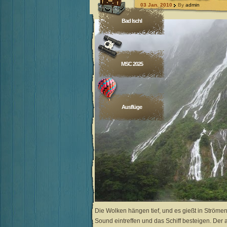
03 Jan. 2010
By
admin
Bad Ischl
MSC 2025
Ausflüge
Die Wolken hängen tief, und es gießt in Ströme
Sound eintreffen und das Schiff besteigen. Der