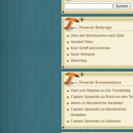
Suchen
nach:
Neueste Beiträge
Über den Bernhardino nach Zillis
Hundert Täler
Kein Schiff wird kommen
Nach Verbania
Waschtag
Neueste Kommentare
Gabi und Stephan
zu
Ein Transfertag
Captain Spareribs
zu
Rund um den To
admin
zu
Wunderliche Gestalten
Captain Spareribs
zu
Wunderliche
Gestalten
Captain Spareribs
zu
Salisbury