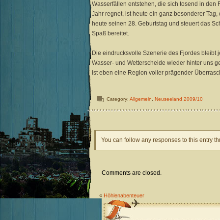
Wasserfällen entstehen, die sich tosend in den
Jahr regnet, ist heute ein ganz besonderer Tag, 
heute seinen 28. Geburtstag und steuert das Sch
Spaß bereitet.
Die eindrucksvolle Szenerie des Fjordes bleibt 
Wasser- und Wetterscheide wieder hinter uns g
ist eben eine Region voller prägender Überras
Category:
Allgemein
,
Neuseeland 2009/10
You can follow any responses to this entry t
Comments are closed.
«
Höhlenabenteuer