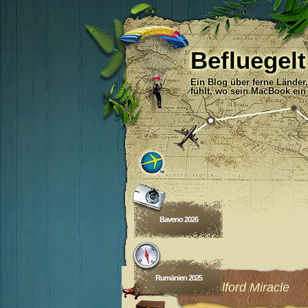
Befluegelt
Ein Blog über ferne Länder
fühlt, wo sein MacBook ein
Baveno 2026
Rumänien 2025
Das Milford Miracle