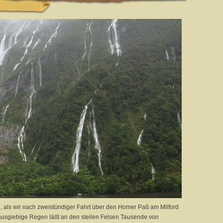
n, als wir nach zweistündiger Fahrt über den Homer Paß am Milford
 ausgiebige Regen läßt an den steilen Felsen Tausende von