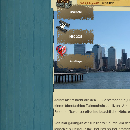
03 Sep. 2010
By
admin
Bad Ischl
MSC 2025
Ausflüge
deutet nichts mehr auf den 11. September hin, u
einem überdachten Palmenhain zu sitzen. Von d
Freedom Tower bereits eine beachtliche Höhe er
Von hier gelangen wir zur Trinity Church, die s
jedoch ein Ort der Ruhe und Besinnung inmitten 