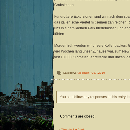
Grabsteinen.
Für größere Exkursionen sind wir nach dem spä
das italienische Viertel mit seinen zahlreichen
uns in einem kleinen Park niederlassen und ange
fühlen.
Morgen früh werden wir unsere Koffer packen, 
vier Wochen lang unser Zuhause war, zum Newark 
fast 10.000 Kilometer Fahrstrecke und unzählig
Category:
Allgemein
,
USA 2010
You can follow any responses to this entry t
Comments are closed.
«
The big Big Apple