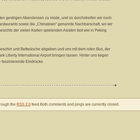
ten gestrigen Abendessen zu müde, und so durchstreifen wir noch
 Restaurants sowie die „Chinatown“ genannte Nachbarschaft, wo wir
sichts der vielen Karten spielenden Asiaten fast wie in Peking
Geschirr und Bettwäsche abgeben und uns mit dem roten Bus, der
Liberty International Airport bringen lassen. Hinter uns liegen
e faszinierende Eindrücke.
hrough the
RSS 2.0
feed.Both comments and pings are currently closed.