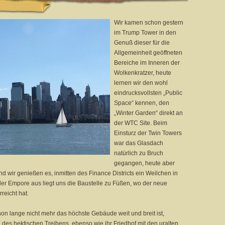
Wir kamen schon gestern
im Trump Tower in den
Genuß dieser für die
Allgemeinheit geöffneten
Bereiche im Inneren der
Wolkenkratzer, heute
lernen wir den wohl
eindrucksvollsten „Public
Space“ kennen, den
„Winter Garden“ direkt an
der WTC Site. Beim
Einsturz der Twin Towers
war das Glasdach
natürlich zu Bruch
gegangen, heute aber
nd wir genießen es, inmitten des Finance Districts ein Weilchen in
er Empore aus liegt uns die Baustelle zu Füßen, wo der neue
reicht hat.
chon lange nicht mehr das höchste Gebäude weit und breit ist,
des hektischen Treibens, ebenso wie ihr Friedhof mit den uralten