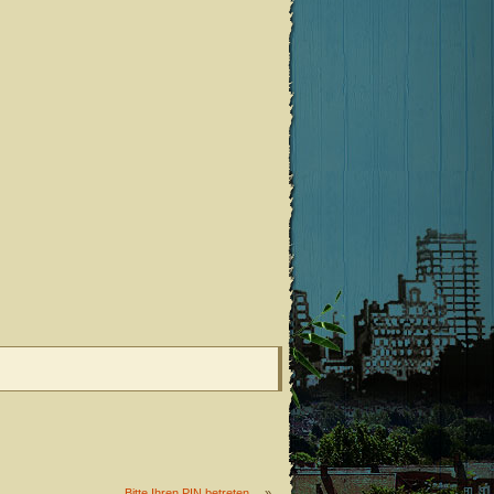
Bitte Ihren PIN betreten…
»