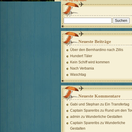
Suchen
nach:
Neueste Beiträge
Über den Bernhardino nach Zillis
Hundert Täler
Kein Schiff wird kommen
Nach Verbania
Waschtag
Neueste Kommentare
Gabi und Stephan
zu
Ein Transfertag
Captain Spareribs
zu
Rund um den To
admin
zu
Wunderliche Gestalten
Captain Spareribs
zu
Wunderliche
Gestalten