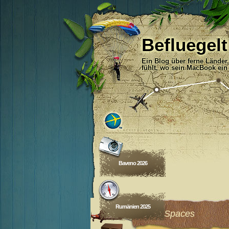
Befluegelt
Ein Blog über ferne Länder
fühlt, wo sein MacBook ein
Baveno 2026
Rumänien 2025
Public Spaces