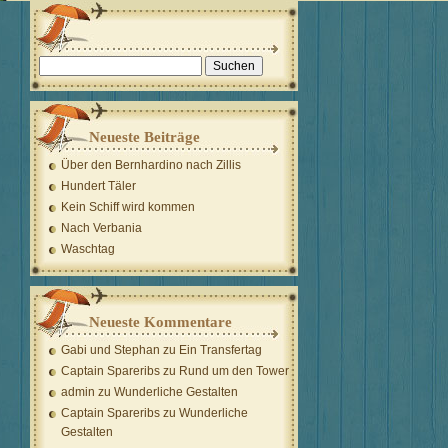
Suchen
nach:
Neueste Beiträge
Über den Bernhardino nach Zillis
Hundert Täler
Kein Schiff wird kommen
Nach Verbania
Waschtag
Neueste Kommentare
Gabi und Stephan
zu
Ein Transfertag
Captain Spareribs
zu
Rund um den Tower
admin
zu
Wunderliche Gestalten
Captain Spareribs
zu
Wunderliche
Gestalten