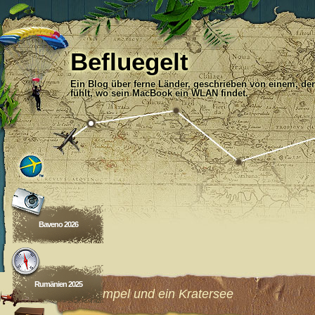
Befluegelt
Ein Blog über ferne Länder, geschrieben von einem, der
fühlt, wo sein MacBook ein WLAN findet.
Baveno 2026
Rumänien 2025
Vier Tempel und ein Kratersee