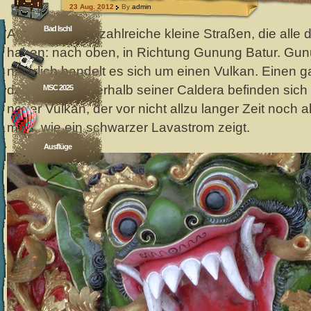
23 Aug. 2012
By
admin
Bad Ischl
Auf Bali gibt es zahlreiche kleine Straßen, die alle
haben: nach oben, in Richtung Gunung Batur. Gun
natürlich handelt es sich um einen Vulkan. Einen
dazu, denn innerhalb seiner Caldera befinden sich
MSC 2025
neuer Vulkan, der vor nicht allzu langer Zeit noch 
muß, wie ein schwarzer Lavastrom zeigt.
Ausflüge