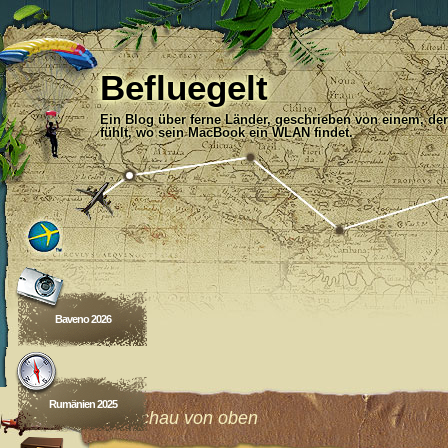
Befluegelt
Ein Blog über ferne Länder, geschrieben von einem, der
fühlt, wo sein MacBook ein WLAN findet.
Baveno 2026
Rumänien 2025
Rückschau von oben