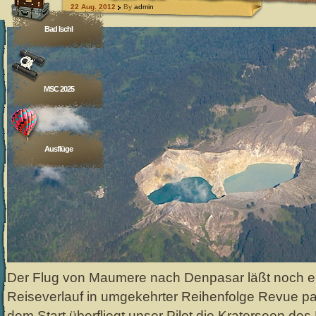
22 Aug. 2012
By
admin
Bad Ischl
MSC 2025
Ausflüge
Der Flug von Maumere nach Denpasar läßt noch 
Reiseverlauf in umgekehrter Reihenfolge Revue pa
dem Start überfliegt unser Pilot die Kraterseen des 