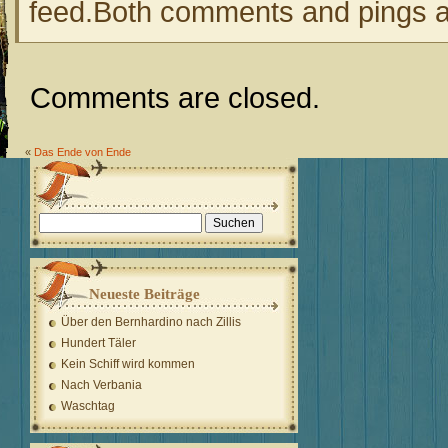
feed.Both comments and pings ar
Comments are closed.
«
Das Ende von Ende
Suchen
nach:
Neueste Beiträge
Über den Bernhardino nach Zillis
Hundert Täler
Kein Schiff wird kommen
Nach Verbania
Waschtag