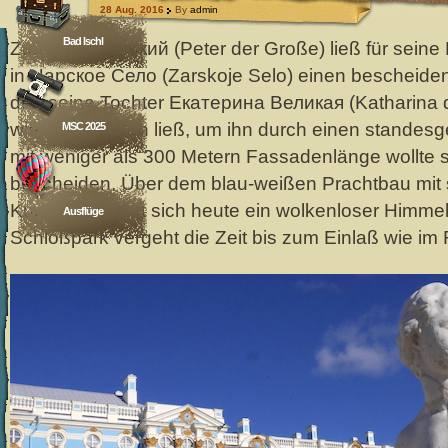
28 Aug. 2016
By
admin
Bad Ischl
Zar Пётр Вели́кий (Peter der Große) ließ für seine 
in Царское Село (Zarskoje Selo) einen bescheiden
den seine Tochter Екатерина Великая (Katharina d
wieder abreißen ließ, um ihn durch einen standes
MSC 2025
mit weniger als 300 Metern Fassadenlänge wollte si
bescheiden. Über dem blau-weißen Prachtbau mit
Kuppeln spannt sich heute ein wolkenloser Himme
Ausflüge
Schloßpark vergeht die Zeit bis zum Einlaß wie im 