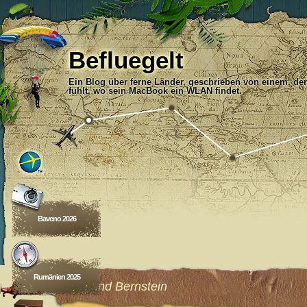
Befluegelt
Ein Blog über ferne Länder, geschrieben von einem, der
fühlt, wo sein MacBook ein WLAN findet.
Baveno 2026
Rumänien 2025
Gold und Bernstein