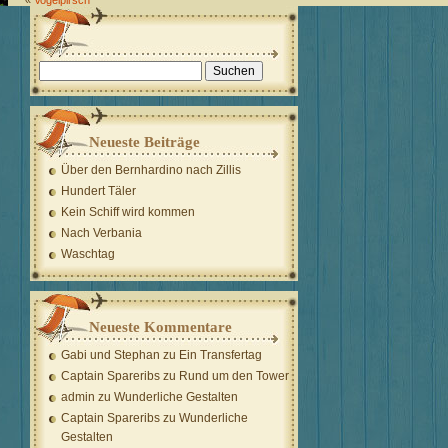
«
Vogelpirsch
Suchen
nach:
Neueste Beiträge
Über den Bernhardino nach Zillis
Hundert Täler
Kein Schiff wird kommen
Nach Verbania
Waschtag
Neueste Kommentare
Gabi und Stephan
zu
Ein Transfertag
Captain Spareribs
zu
Rund um den Tower
admin
zu
Wunderliche Gestalten
Captain Spareribs
zu
Wunderliche
Gestalten