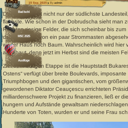
15 Sep. 2025
By
admin
Bad Ischl
Die Walachei ist nicht nur der südlichste Landestei
flachste. Wie schon in der Dobrudscha sieht man zu
Rechten riesige Felder, die sich scheinbar bis zum
denn es gibt – von ein paar Strommasten abgesehe
MSC 2025
weder Haus noch Baum. Wahrscheinlich wird hier
angebaut, denn jetzt im Herbst sind die meisten Fel
Ausflüge
Ziel der heutigen Etappe ist die Hauptstadt Bukares
Ostens“ verfügt über breite Boulevards, imposante
Triumphbogen und den gigantischen, vom größen
gewordenen Diktator Ceauçescu errichteten Präsi
milliardenschwere Projekt zu finanzieren, ließ er d
hungern und Aufstände gewaltsam niederschlagen. 
Hunderte von Toten, wurden er und seine Frau schli