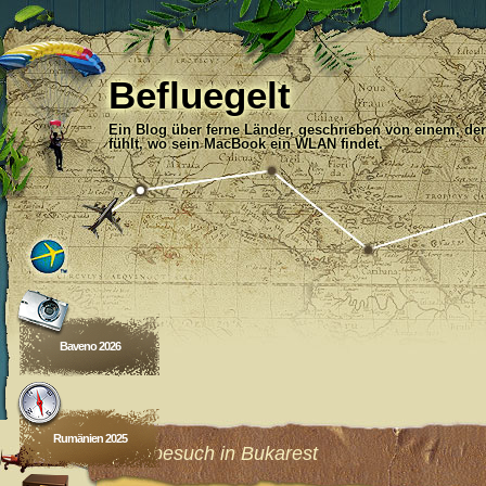
Befluegelt
Ein Blog über ferne Länder, geschrieben von einem, der
fühlt, wo sein MacBook ein WLAN findet.
Baveno 2026
Rumänien 2025
Opernbesuch in Bukarest