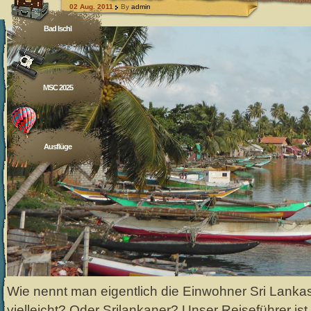
02 Aug. 2011
By
admin
Bad Ischl
MSC 2025
Ausflüge
Wie nennt man eigentlich die Einwohner Sri Lanka
vielleicht? Oder Srilankaner? Unser Reiseführer ist 