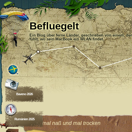
Befluegelt
Ein Blog über ferne Länder, geschrieben von einem, der
fühlt, wo sein MacBook ein WLAN findet.
Baveno 2026
Rumänien 2025
Fisch, mal naß und mal trocken