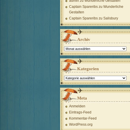
admin
zu
Wunderliche Gestalten
Captain Spareribs
zu
Wunderliche
Gestalten
Captain Spareribs
zu
Salisbury
Archiv
Archiv
Kategorien
Kategorien
Meta
Anmelden
Eintrags-Feed
Kommentar-Feed
WordPress.org