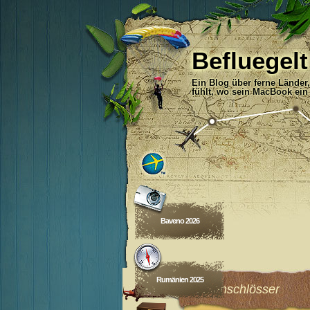
Befluegelt
Ein Blog über ferne Länder
fühlt, wo sein MacBook ein
Baveno 2026
Rumänien 2025
Wüstenschlösser