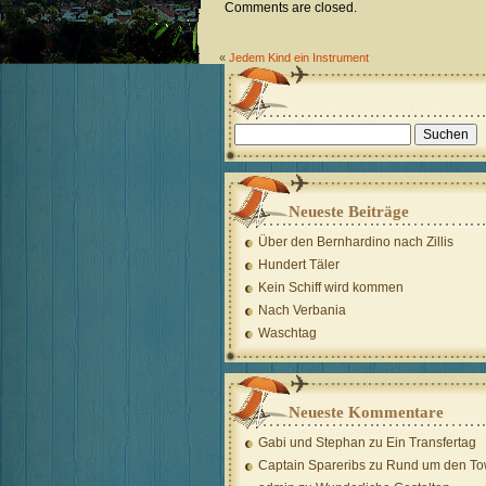
Comments are closed.
«
Jedem Kind ein Instrument
Suchen
nach:
Neueste Beiträge
Über den Bernhardino nach Zillis
Hundert Täler
Kein Schiff wird kommen
Nach Verbania
Waschtag
Neueste Kommentare
Gabi und Stephan
zu
Ein Transfertag
Captain Spareribs
zu
Rund um den To