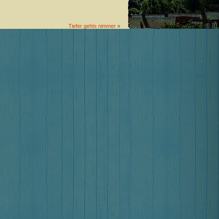
Tiefer gehts nimmer
»