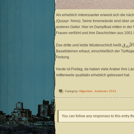
Als erheblich interessanter erweist sich die näc
(Quṣayr ‘Amra). Seine Innenwände sind über und
anderes Getier. Hier im Dampfbad mitten in de
Frauen verführt und ihre Geschichten aus 1001 
Das dritte und letzte Wüstenschloß heißt
Basaltsteinen erbaut, einschließlich der Türflü
Festung.
Heute ist Freitag, da haben viele Araber ihre L
mittlerweile qualitativ erheblich gebessert hat.
Category:
Allgemein
,
Jordanien 2014
You can follow any responses to this entry t