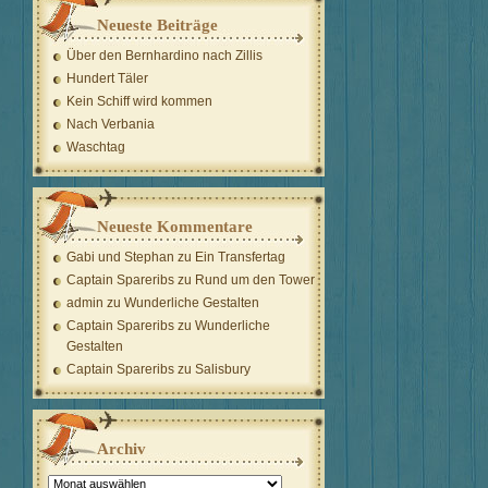
Neueste Beiträge
Über den Bernhardino nach Zillis
Hundert Täler
Kein Schiff wird kommen
Nach Verbania
Waschtag
Neueste Kommentare
Gabi und Stephan
zu
Ein Transfertag
Captain Spareribs
zu
Rund um den Tower
admin
zu
Wunderliche Gestalten
Captain Spareribs
zu
Wunderliche
Gestalten
Captain Spareribs
zu
Salisbury
Archiv
Archiv