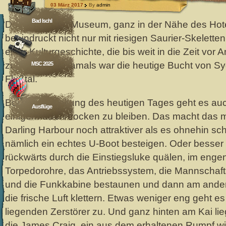
03 März 2017
By
admin
Bad Ischl
Das Australian Museum, ganz in der Nähe des Hot
beeindruckt nicht nur mit riesigen Saurier-Skelette
einer Kulturgeschichte, die bis weit in die Zeit vor
zurückreicht. Damals war die heutige Bucht von S
MSC 2025
Flußtal.
Bei der Gestaltung des heutigen Tages geht es au
Ausflüge
einigermaßen trocken zu bleiben. Das macht das 
Darling Harbour noch attraktiver als es ohnehin sc
nämlich ein echtes U-Boot besteigen. Oder besser 
rückwärts durch die Einstiegsluke quälen, im engen
Torpedorohre, das Antriebssystem, die Mannscha
und die Funkkabine bestaunen und dann am ande
die frische Luft klettern. Etwas weniger eng geht 
liegenden Zerstörer zu. Und ganz hinten am Kai li
die James Craig, ein aus dem erhaltenen Rumpf w