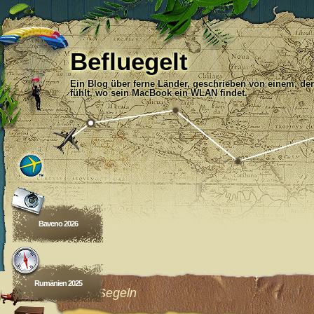
Befluegelt
Ein Blog über ferne Länder, geschrieben von einem, der
fühlt, wo sein MacBook ein WLAN findet.
Baveno 2026
Rumänien 2025
Unter Segeln