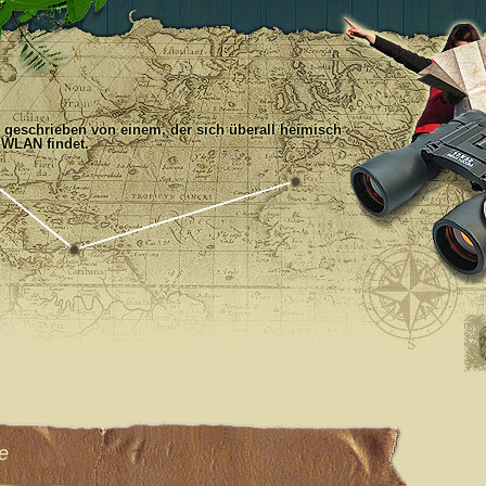
, geschrieben von einem, der sich überall heimisch
 WLAN findet.
ge