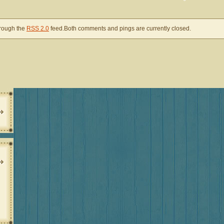
hrough the
RSS 2.0
feed.Both comments and pings are currently closed.