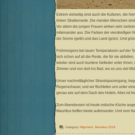
Extrem vielseitig sind auch die Kulturen, die hier
linken Straßenseite. Die meisten Menschen sind
Vor allem die jungen Frauen wirken sehr zerbr
miteinander aus. Die Farben der vierstreifigen N
die Sonne (gelb) und das Land (grün). Und grün i
Frühmorgens bei lauen Temperaturen auf der Terr
sich schon auf all die Reste, die für sie abfall
wieder sind auch buntere Gefieder unter ihnen,
Zimmer und von dort ins Bad, wo es uns viel Mü
Unser nachmittäglicher Strandspaziergang, be
Regenschauer, und wir flüchteten uns unter ein
genau wie auf dem Dach des Hotels. Alles ist hi
Zum Abendessen ist heute indische Küche angesag
Mauritius treffen beide aufeinander. Und vom N
Category:
Allgemein
,
Mauritius 2018