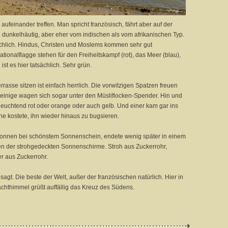
 aufeinander treffen. Man spricht französisch, fährt aber auf der
 dunkelhäutig, aber eher vom indischen als vom afrikanischen Typ.
echlich. Hindus, Christen und Moslems kommen sehr gut
ationalflagge stehen für den Freiheitskampf (rot), das Meer (blau),
st es hier tatsächlich. Sehr grün.
asse sitzen ist einfach herrlich. Die vorwitzigen Spatzen freuen
en, einige wagen sich sogar unter den Müsliflocken-Spender. Hin und
 leuchtend rot oder orange oder auch gelb. Und einer kam gar ins
he kostete, ihn wieder hinaus zu bugsieren.
gonnen bei schönstem Sonnenschein, endete wenig später in einem
en der strohgedeckten Sonnenschirme. Stroh aus Zuckerrohr,
er aus Zuckerrohr.
t. Die beste der Welt, außer der französischen natürlich. Hier in
achthimmel grüßt auffällig das Kreuz des Südens.