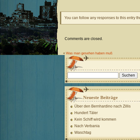
You can follow any responses to this entry t
Comments are closed.
«
Was man gesehen haben muß
Suchen
nach:
Neueste Beiträge
Über den Bernhardino nach Zillis
Hundert Täler
Kein Schiff wird kommen
Nach Verbania
Waschtag