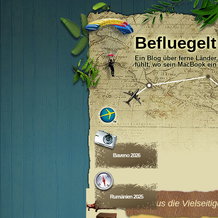
Befluegelt
Ein Blog über ferne Länder
fühlt, wo sein MacBook ein
Baveno 2026
Rumänien 2025
Mauritius die Vielseiti