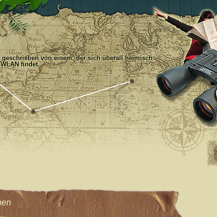
, geschrieben von einem, der sich überall heimisch
 WLAN findet.
men