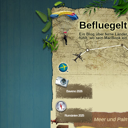
Befluegelt
Ein Blog über ferne Länder
fühlt, wo sein MacBook ein
Baveno 2026
Rumänien 2025
Sonne, Meer und Pal