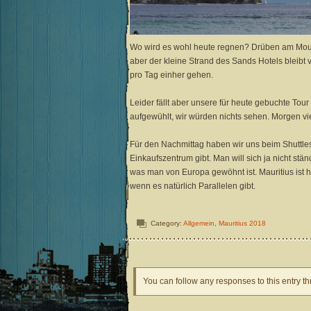
Wo wird es wohl heute regnen? Drüben am Mour
aber der kleine Strand des Sands Hotels bleib
pro Tag einher gehen.
Leider fällt aber unsere für heute gebuchte To
aufgewühlt, wir würden nichts sehen. Morgen vie
Für den Nachmittag haben wir uns beim Shuttle
Einkaufszentrum gibt. Man will sich ja nicht stä
was man von Europa gewöhnt ist. Mauritius ist h
wenn es natürlich Parallelen gibt.
Category:
Allgemein
,
Mauritius 2018
You can follow any responses to this entry t