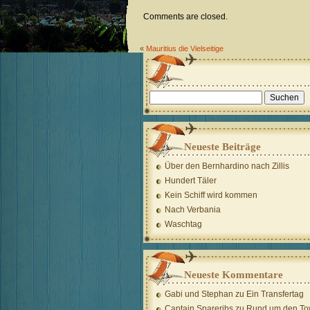
Comments are closed.
«
Mauritius die Vielseitige
Suchen
nach:
Neueste Beiträge
Über den Bernhardino nach Zillis
Hundert Täler
Kein Schiff wird kommen
Nach Verbania
Waschtag
Neueste Kommentare
Gabi und Stephan
zu
Ein Transfertag
Captain Spareribs
zu
Rund um den To