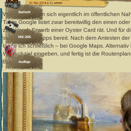
31 Mai 2018
By
admin
Bad Ischl
Wie bewegt man sich eigentlich im öffentlichen N
Tante Google listet zwar bereitwillig den einen ode
zum Vorab-Erwerb einer Oyster Card rät. Und für 
stehen allerlei Apps bereit. Nach dem Antesten de
MSC 2025
lande ich schließlich – bei Google Maps. Alternativ
Wunschziel eingeben, und fertig ist die Routenpla
Bus.
Ausflüge