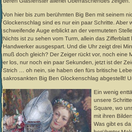
deren Glasfenster allerlei Überraschendes zeigen.
Von hier bis zum berühmten Big Ben mit seinem ni
Glockenschlag sind es nur ein paar Schritte. Aber 
schweifende Auge erblickt an der vermuteten Stelle
Nichts ist zu sehen vom Turm, allein das Zifferblatt
Handwerker ausgespart. Und die Uhr zeigt drei Min
muß doch gleich? Der Zeiger rückt vor, noch eine Min
er los, nur noch ein paar Sekunden, jetzt ist der Z
Strich … oh nein, sie haben den fürs britische Leb
sakrosankten Big Ben Glockenschlag abgestellt! U
Ein wenig entt
unsere Schritt
Square, wo uns
mit ihren Bilde
Was gibt es da 
berühmter Male