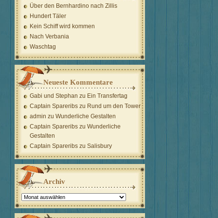
Über den Bernhardino nach Zillis
Hundert Täler
Kein Schiff wird kommen
Nach Verbania
Waschtag
Neueste Kommentare
Gabi und Stephan
zu
Ein Transfertag
Captain Spareribs
zu
Rund um den Tower
admin
zu
Wunderliche Gestalten
Captain Spareribs
zu
Wunderliche
Gestalten
Captain Spareribs
zu
Salisbury
Archiv
Archiv