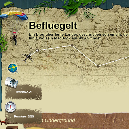
Befluegelt
Ein Blog über ferne Länder, geschrieben von einem, der
fühlt, wo sein MacBook ein WLAN findet.
Baveno 2026
Rumänien 2025
London Underground