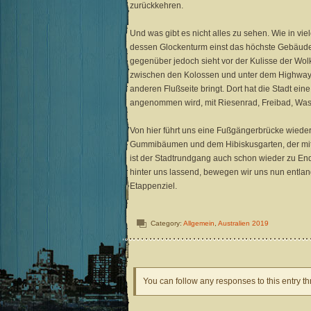
zurückkehren.
Und was gibt es nicht alles zu sehen. Wie in vie
dessen Glockenturm einst das höchste Gebäude d
gegenüber jedoch sieht vor der Kulisse der Wo
zwischen den Kolossen und unter dem Highway hi
anderen Flußseite bringt. Dort hat die Stadt ein
angenommen wird, mit Riesenrad, Freibad, Was
Von hier führt uns eine Fußgängerbrücke wieder
Gummibäumen und dem Hibiskusgarten, der mit 
ist der Stadtrundgang auch schon wieder zu End
hinter uns lassend, bewegen wir uns nun entl
Etappenziel.
Category:
Allgemein
,
Australien 2019
You can follow any responses to this entry t