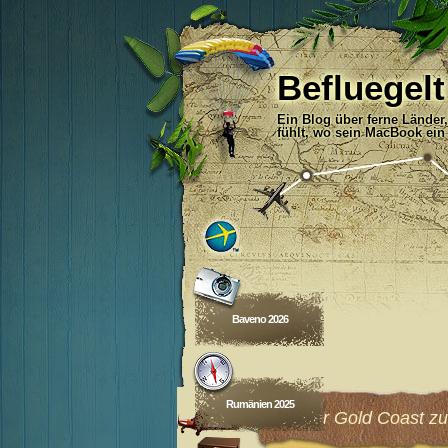
Befluegelt
Ein Blog über ferne Länder
fühlt, wo sein MacBook ein
Baveno 2026
Rumänien 2025
Von der Gold Coast z