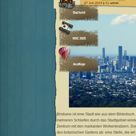
27 Juli 2019
By
admin
Bad Ischl
MSC 2025
Ausflüge
Brisbane ist eine Stadt wie aus dem Bilderbuch.
mehreren Schleifen durch das Stadtgebiet winde
Zentrum mit den markanten Wolkenkratzern. Dort
des botanischen Gartens ab: eine Stelle, die wi