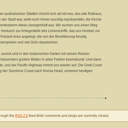
len australischen Städten mischt sich alt mit neu, das alte Rathaus,
er Stadt war, wirkt noch immer wuchtig-repräsentativ, die Kirche
lkenkratzern etwas zwergenhaft aus. Wir suchen uns einen Weg
ndurch zur Anlegestelle des Linienschiffs, das uns hinüber zur
e Freizeit-Area angelegt, die von der Bevölkerung freudig
serspielen und viel Grün dazwischen.
 zurück und in den botanischen Garten mit seinen Riesen-
besonders großen Blüten in allen Farben beeindruckt. Und dann
e, und der Pacific Highway nimmt uns wieder auf. Die Gold Coast
ang der Sunshine Coast nach Noosa Head, unserem heutigen
hrough the
RSS 2.0
feed.Both comments and pings are currently closed.