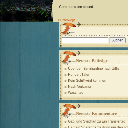
Comments are closed.
«
Unterwegs
Suchen
nach:
Neueste Beiträge
Über den Bernhardino nach Zillis
Hundert Täler
Kein Schiff wird kommen
Nach Verbania
Waschtag
Neueste Kommentare
Gabi und Stephan
zu
Ein Transfertag
Captain Spareribs
zu
Rund um den To