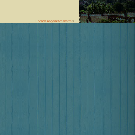
Endlich angenehm warm
»