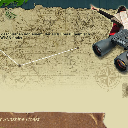
, geschrieben von einem, der sich überall heimisch
 WLAN findet.
ur Sunshine Coast