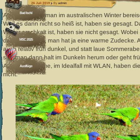
26 Juli 2019
By
admin
Bad Ischl
Australien muß man im australischen Winter bereis
Weil es dann nicht so heiß ist, haben sie gesagt. 
Winter arschkalt ist, haben sie nicht gesagt. Wobei 
das Problem ist, man hat ja eine warme Zudecke. 
MSC 2025
auch relativ früh dunkel, und statt laue Sommerab
sitzt man dann halt im Dunkeln herum oder geht frü
Aufenthaltsräume, im Idealfall mit WLAN, haben di
Ausflüge
nicht.