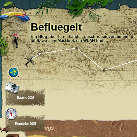
Befluegelt
Ein Blog über ferne Länder, geschrieben von einem, der
fühlt, wo sein MacBook ein WLAN findet.
Baveno 2026
Rumänien 2025
Unterwegs