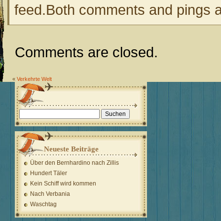
feed.Both comments and pings ar
Comments are closed.
«
Verkehrte Welt
Suchen
nach:
Neueste Beiträge
Über den Bernhardino nach Zillis
Hundert Täler
Kein Schiff wird kommen
Nach Verbania
Waschtag