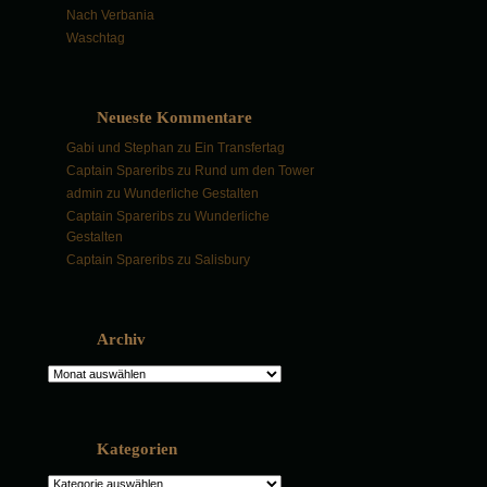
Nach Verbania
Waschtag
Neueste Kommentare
Gabi und Stephan
zu
Ein Transfertag
Captain Spareribs
zu
Rund um den Tower
admin
zu
Wunderliche Gestalten
Captain Spareribs
zu
Wunderliche
Gestalten
Captain Spareribs
zu
Salisbury
Archiv
Archiv
Kategorien
Kategorien