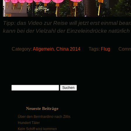
Tipp: das Video zur Reise will jetzt erst einmal bea
kann bei der Vielzahl der Einzeleindrücke natürlic
Category:
Allgemein
,
China 2014
Tags:
Flug
Comme
Suchen
nach:
Neueste Beiträge
Über den Bernhardino nach Zillis
Hundert Täler
Kein Schiff wird kommen