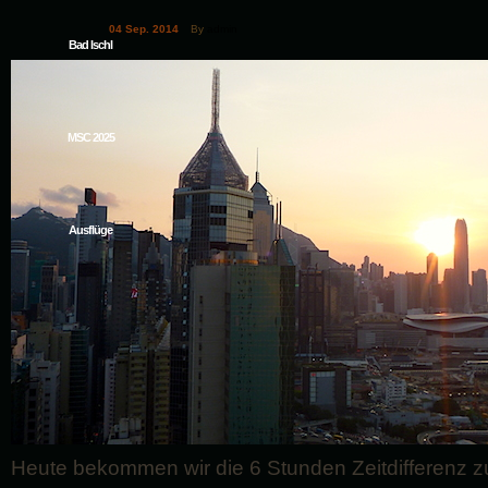
04 Sep. 2014
By
admin
Bad Ischl
MSC 2025
Ausflüge
Heute bekommen wir die 6 Stunden Zeitdifferenz zur