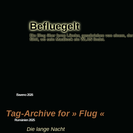
Befluegelt
Ein Blog über ferne Länder, geschrieben von einem, der
fühlt, wo sein MacBook ein WLAN findet.
Baveno 2026
Tag-Archive for » Flug «
Rumänien 2025
Die lange Nacht