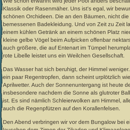
Wie schon erwähnt wird jeder Pool anders beschall
Klassik oder Rasenmäher. Uns ist’s egal, wir bewun
schönen Orchideen. Die an den Bäumen, nicht die 
bemessenen Badekleidung. Und von Zeit zu Zeit la
einem kühlen Getränk an einem schönen Platz nie
kleine gelbe Vögel beim Aufpicken offenbar nektar
auch größere, die auf Entenart im Tümpel herumpl
rote Libelle leistet uns ein Weilchen Gesellschaft.
Das Wasser hat sich beruhigt, der Himmel weniger.
ein paar Regentropfen, dann scheint urplötzlich wi
Aprilwetter. Auch der Sonnenuntergang ist heute de
insbesondere nachdem die Sonne als glutroter Bal
ist. Es sind nämlich Schleierwolken am Himmel, alle
auch die Regenpfützen auf den Korallenfelsen.
Den Abend verbringen wir vor dem Bungalow bei e
lauschen dem Zirpen der Zikaden und Klimaanlage