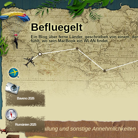
Befluegelt
Ein Blog über ferne Länder, geschrieben von einem, der
fühlt, wo sein MacBook ein WLAN findet.
Baveno 2026
Rumänien 2025
Beschallung und sonstige Annehmlichkeiten