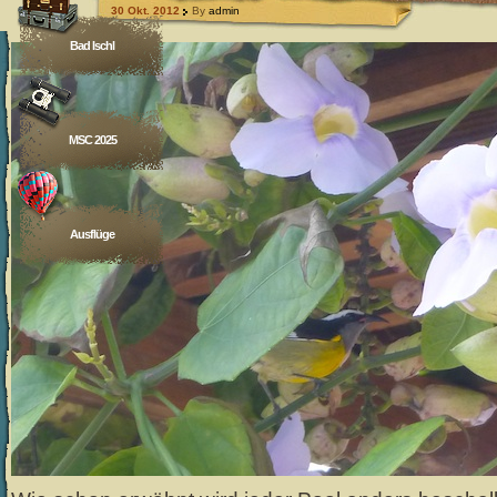
30 Okt. 2012
By
admin
Bad Ischl
MSC 2025
Ausflüge