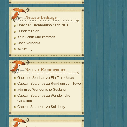
Neueste Beiträge
Über den Bernhardino nach Zillis
Hundert Täler
Kein Schiff wird kommen
Nach Verbania
Waschtag
Neueste Kommentare
Gabi und Stephan
zu
Ein Transfertag
Captain Spareribs
zu
Rund um den Tower
admin
zu
Wunderliche Gestalten
Captain Spareribs
zu
Wunderliche
Gestalten
Captain Spareribs
zu
Salisbury