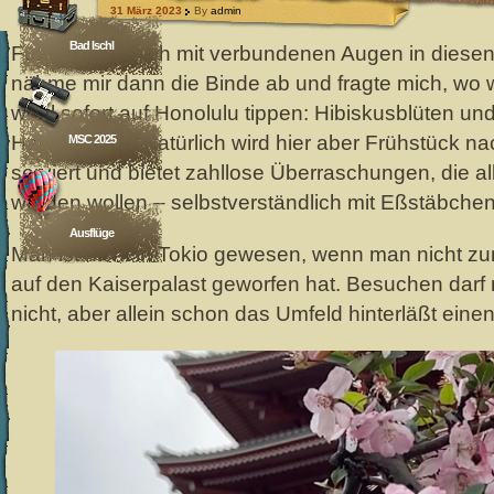
31 März 2023
By
admin
Bad Ischl
Führte man mich mit verbundenen Augen in diese
nähme mir dann die Binde ab und fragte mich, wo w
wohl sofort auf Honolulu tippen: Hibiskusblüten un
Hawaiimusik. Natürlich wird hier aber Frühstück na
MSC 2025
serviert und bietet zahllose Überraschungen, die a
werden wollen – selbstverständlich mit Eßstäbchen
Ausflüge
Man ist nicht in Tokio gewesen, wenn man nicht zu
auf den Kaiserpalast geworfen hat. Besuchen darf 
nicht, aber allein schon das Umfeld hinterläßt eine