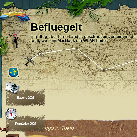
Befluegelt
Ein Blog über ferne Länder, geschrieben von einem, der
fühlt, wo sein MacBook ein WLAN findet.
Baveno 2026
Rumänien 2025
Unterwegs in Tokio