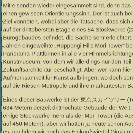
Mitreisenden wieder eingesammelt sind, denn das 
einen gewissen Orientierungssinn. Der ist auch be
Ziel vonnöten, wobei aber die Tatsache, dass sich
auf der drittobersten Etage eines 54 Stockwerke (
Bürogebäudes befindet, die Sache sehr erleichtert.
Jahren eingeweihte „Roppongi Hills Mori Tower” b
Panorama-Plattformen in alle vier Himmelsrichtung
Kunstmuseum, von dem wir allerdings nur den Teil 
Zukunftsarchitektur beschäftigt. Aber wer kann hie
Aufmerksamkeit für Kunst aufbringen, wo doch sen
auf die Riesen-Metropole und ihre markantesten 
Eines dieser Bauwerke ist der 東京スカイツリー (Toky
634 Metern derzeit dritthöchste Gebäude der Welt.
einige Stockwerke mehr als der Mori Tower (die Auss
auf 450 Metern), aber wir hatten ja heute schon A
es, nachdem wir noch das Einkaufsviertel Ginza 