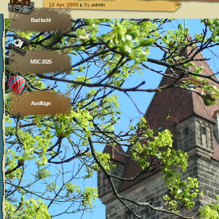
12 Apr. 2005
By
admin
Bad Ischl
MSC 2025
Ausflüge