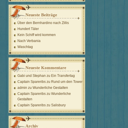
Neueste Beiträge
Über den Bernhardino nach Zillis
Hundert Täler
Kein Schiff wird kommen
Nach Verbania
Waschtag
Neueste Kommentare
Gabi und Stephan
zu
Ein Transfertag
Captain Spareribs
zu
Rund um den Tower
admin
zu
Wunderliche Gestalten
Captain Spareribs
zu
Wunderliche
Gestalten
Captain Spareribs
zu
Salisbury
Archiv