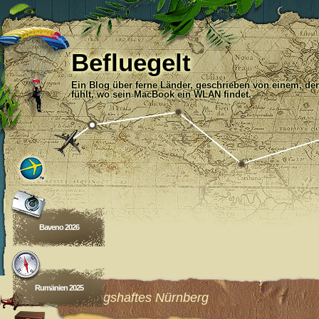
Befluegelt
Ein Blog über ferne Länder, geschrieben von einem, der
fühlt, wo sein MacBook ein WLAN findet.
Baveno 2026
Rumänien 2025
Frühlingshaftes Nürnberg