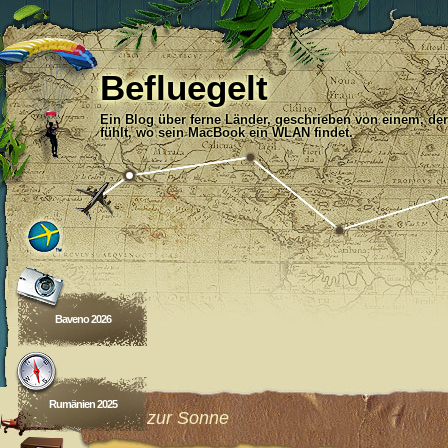
Befluegelt
Ein Blog über ferne Länder, geschrieben von einem, der
fühlt, wo sein MacBook ein WLAN findet.
Baveno 2026
Rumänien 2025
Hinauf zur Sonne