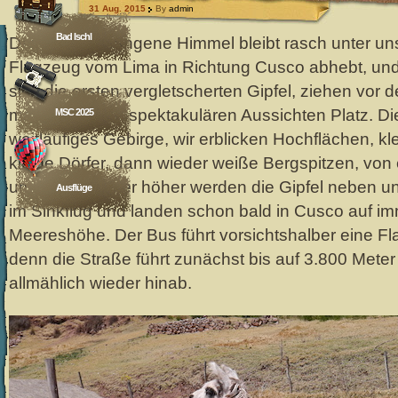
31 Aug. 2015
By
admin
Bad Ischl
Der grau verhangene Himmel bleibt rasch unter uns
Flugzeug vom Lima in Richtung Cusco abhebt, und
sich die ersten vergletscherten Gipfel, ziehen vor 
machen neuen spektakulären Aussichten Platz. Di
MSC 2025
weitläufiges Gebirge, wir erblicken Hochflächen, 
kleine Dörfer, dann wieder weiße Bergspitzen, von
umkränzt. Immer höher werden die Gipfel neben un
Ausflüge
im Sinkflug und landen schon bald in Cusco auf i
Meereshöhe. Der Bus führt vorsichtshalber eine Fla
denn die Straße führt zunächst bis auf 3.800 Mete
allmählich wieder hinab.