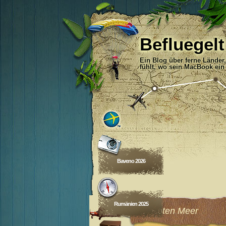
Befluegelt
Ein Blog über ferne Länder
fühlt, wo sein MacBook ein
Baveno 2026
Rumänien 2025
Am Roten Meer