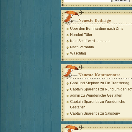
nach:
Neueste Beiträge
Über den Bernhardino nach Zillis
Hundert Täler
Kein Schiff wird kommen
Nach Verbania
Waschtag
Neueste Kommentare
Gabi und Stephan
zu
Ein Transfertag
Captain Spareribs
zu
Rund um den To
admin
zu
Wunderliche Gestalten
Captain Spareribs
zu
Wunderliche
Gestalten
Captain Spareribs
zu
Salisbury