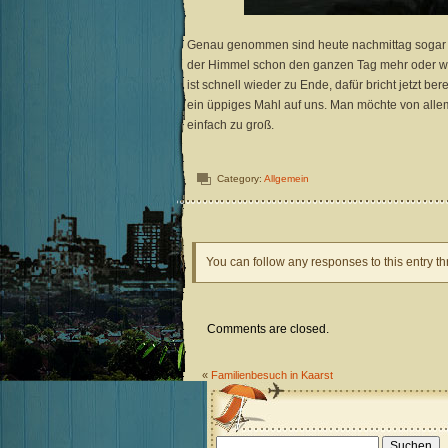
Genau genommen sind heute nachmittag sogar alle
der Himmel schon den ganzen Tag mehr oder wen
ist schnell wieder zu Ende, dafür bricht jetzt b
ein üppiges Mahl auf uns. Man möchte von allem
einfach zu groß.
Category:
Allgemein
You can follow any responses to this entry t
Comments are closed.
«
Familienbesuch in Kaarst
Suchen