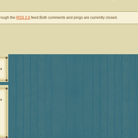
hrough the
RSS 2.0
feed.Both comments and pings are currently closed.