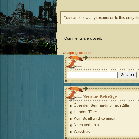
You can follow any responses to this entry t
Comments are closed.
«
Gepflegt urlauben
Suchen
nach:
Neueste Beiträge
Über den Bernhardino nach Zillis
Hundert Täler
Kein Schiff wird kommen
Nach Verbania
Waschtag