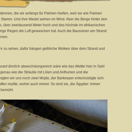
ntennen, die wir anfangs für Palmen hielten, weil sie wie Palmen
 Stamm. Und ihre Wedel wehen im Wind. Aber die Berge hinter den
e, über zweitausend Meter hoch und das höchste im afrikanischen
estrige Regen die Luft gewaschen hat. Auch die Bauruinen am Strand
ennen.
hr zu sehen, dafür hängen gelbliche Wolken über dem Strand und
rant ähnlich abwechslungsreich wäre wie das Wetter hier in Sahl
 genau wie die Sträuße mit Lilien und Anthurien und die
gten wir uns noch zwei Mojito, der Barkeeper entschuldigte sich
affen mußte, woher auch immer. So sind sie, die Ägypter: immer
 bemüht.