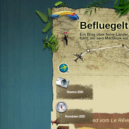
Befluegelt
Ein Blog über ferne Länder
fühlt, wo sein MacBook ein
Baveno 2026
Rumänien 2025
Abschied vom Le Rêv