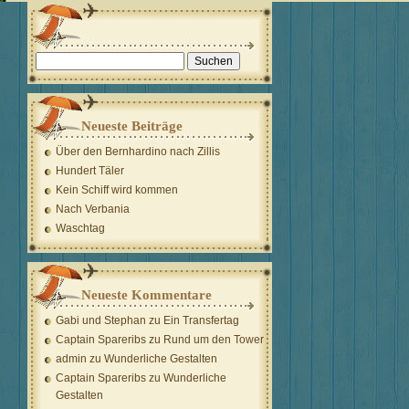
Suchen
nach:
Neueste Beiträge
Über den Bernhardino nach Zillis
Hundert Täler
Kein Schiff wird kommen
Nach Verbania
Waschtag
Neueste Kommentare
Gabi und Stephan
zu
Ein Transfertag
Captain Spareribs
zu
Rund um den Tower
admin
zu
Wunderliche Gestalten
Captain Spareribs
zu
Wunderliche
Gestalten