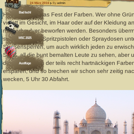
24 März 2016
By
admin
Bad Ischl
Heute ist Holi, das Fest der Farben. Wer ohne Grün
violett im Gesicht, im Haar oder auf der Kleidung an
mit Farbpulver beworfen werden. Besonders übermü
sond sogar mit Spritzpistolen oder Spraydosen unt
MSC 2025
Straßensperren, um auch wirklich jeden zu erwisc
Spaß, all die bunt bemalten Leute zu sehen, aber u
das Abwaschen der teils recht hartnäckigen Farbe
Ausflüge
ersparen, und so brechen wir schon sehr zeitig nac
wecken, 5 Uhr 30 Abfahrt.