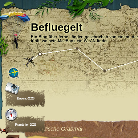
Befluegelt
Ein Blog über ferne Länder, geschrieben von einem, der
fühlt, wo sein MacBook ein WLAN findet.
Baveno 2026
Rumänien 2025
Das indische Grabmal