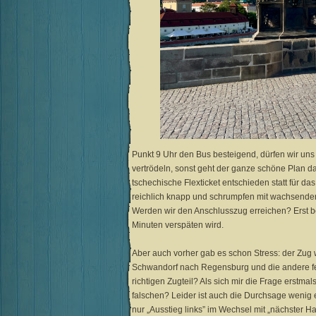
Punkt 9 Uhr den Bus besteigend, dürfen wir un
vertrödeln, sonst geht der ganze schöne Plan d
tschechische Flexticket entschieden statt für 
reichlich knapp und schrumpfen mit wachsend
Werden wir den Anschlusszug erreichen? Erst be
Minuten verspäten wird.
Aber auch vorher gab es schon Stress: der Zug wi
Schwandorf nach Regensburg und die andere fe
richtigen Zugteil? Als sich mir die Frage erstmals 
falschen? Leider ist auch die Durchsage wenig e
nur „Ausstieg links” im Wechsel mit „nächster Ha