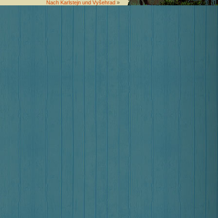
Nach Karlstejn und Vyšehrad
»