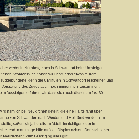
s aber weder in Nürnberg noch in Schwandorf beim Umsteigen
aneben. Wohlweislich haben wir uns für das etwas teurere
das zuggebundene, denn die 6 Minuten in Schwandorf erscheinen uns
er Verspätung des Zuges auch noch immer mehr zusammen.
im Aussteigen erfahren wir, dass sich auch dieser um fast 30
rd nämlich bei Neukirchen geteilt, die eine Hälfte fährt über
rnab von Schwandorf nach Weiden und Hof. Sind wir denn im
stellte, saßen wir ja bereits im Abteil. Im richtigen oder im
rhellend: man möge bitte auf das Display achten. Dort steht aber
lt Neukirchen”. Zum Glück ging alles gut.