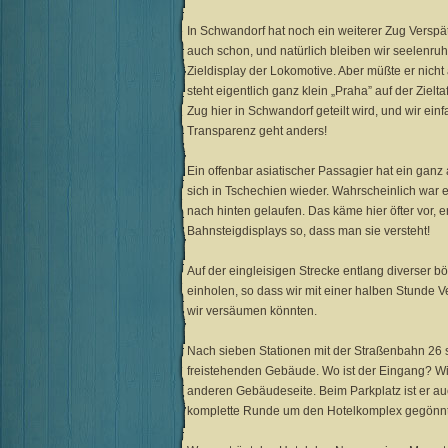
In Schwandorf hat noch ein weiterer Zug Verspä
auch schon, und natürlich bleiben wir seelenruh
Zieldisplay der Lokomotive. Aber müßte er nich
steht eigentlich ganz klein „Praha” auf der Ziel
Zug hier in Schwandorf geteilt wird, und wir ei
Transparenz geht anders!
Ein offenbar asiatischer Passagier hat ein gan
sich in Tschechien wieder. Wahrscheinlich war e
nach hinten gelaufen. Das käme hier öfter vor, er
Bahnsteigdisplays so, dass man sie versteht!
Auf der eingleisigen Strecke entlang diverser 
einholen, so dass wir mit einer halben Stunde V
wir versäumen könnten.
Nach sieben Stationen mit der Straßenbahn 26 
freistehenden Gebäude. Wo ist der Eingang? Wir v
anderen Gebäudeseite. Beim Parkplatz ist er au
komplette Runde um den Hotelkomplex gegönnt. 