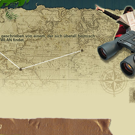
, geschrieben von einem, der sich überall heimisch
 WLAN findet.
g