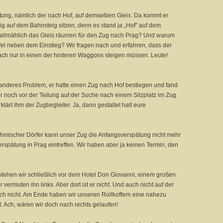
tung, nämlich der nach Hof, auf demselben Gleis. Da kommt er
ig auf dem Bahnsteig sitzen, denn es stand ja „Hof” auf dem
t allmählich das Gleis räumen für den Zug nach Prag? Und warum
tafel neben dem Einstieg? Wir fragen nach und erfahren, dass der
nfach nur in einen der hinteren Waggons steigen müssen. Leute!
z anderes Problem, er hatte einen Zug nach Hof bestiegen und fand
r noch vor der Teilung auf der Suche nach einem Sitzplatz im Zug
klärt ihm der Zugbegleiter. Ja, dann gestaltet halt eure
böhmischer Dörfer kann unser Zug die Anfangsverspätung nicht mehr
erspätung in Prag eintreffen. Wir haben aber ja keinen Termin, den
stehen wir schließlich vor dem Hotel Don Giovanni, einem großen
ermuten ihn links. Aber dort ist er nicht. Und auch nicht auf der
ch nicht. Am Ende haben wir unseren Rollkoffern eine nahezu
Ach, wären wir doch nach rechts gelaufen!