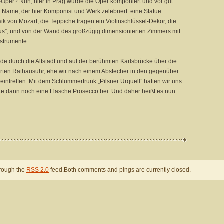
Oper? Nun, hier in Prag wurde die Oper komponiert und vor gut
er Name, der hier Komponist und Werk zelebriert: eine Statue
ik von Mozart, die Teppiche tragen ein Violinschlüssel-Dekor, die
us”, und von der Wand des großzügig dimensionierten Zimmers mit
strumente.
nde durch die Altstadt und auf der berühmten Karlsbrücke über die
ten Rathausuhr, ehe wir nach einem Abstecher in den gegenüber
 eintreffen. Mit dem Schlummertrunk „Pilsner Urquell” hatten wir uns
te dann noch eine Flasche Prosecco bei. Und daher heißt es nun:
hrough the
RSS 2.0
feed.Both comments and pings are currently closed.