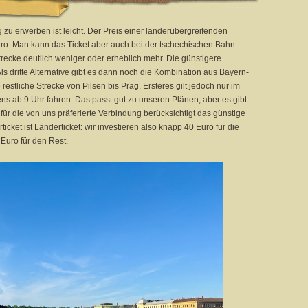
zu erwerben ist leicht. Der Preis einer länderübergreifenden
uro. Man kann das Ticket aber auch bei der tschechischen Bahn
trecke deutlich weniger oder erheblich mehr. Die günstigere
 Als dritte Alternative gibt es dann noch die Kombination aus Bayern-
estliche Strecke von Pilsen bis Prag. Ersteres gilt jedoch nur im
s ab 9 Uhr fahren. Das passt gut zu unseren Plänen, aber es gibt
für die von uns präferierte Verbindung berücksichtigt das günstige
icket ist Länderticket: wir investieren also knapp 40 Euro für die
Euro für den Rest.