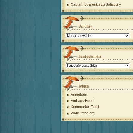
Captain Spareribs
zu
Salisbury
Archiv
Archiv
Kategorien
Kategorien
Meta
Anmelden
Eintrags-Feed
Kommentar-Feed
WordPress.org