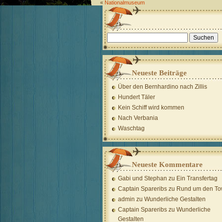
«
Nationalmuseum
Suchen
nach:
Neueste Beiträge
Über den Bernhardino nach Zillis
Hundert Täler
Kein Schiff wird kommen
Nach Verbania
Waschtag
Neueste Kommentare
Gabi und Stephan
zu
Ein Transfertag
Captain Spareribs
zu
Rund um den To
admin
zu
Wunderliche Gestalten
Captain Spareribs
zu
Wunderliche
Gestalten