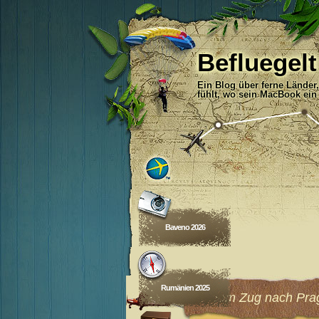
Befluegelt
Ein Blog über ferne Länder
fühlt, wo sein MacBook ein
Baveno 2026
Rumänien 2025
Mit dem Zug nach Pra