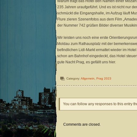
Warum trägt das Hotel den Namen einer Mozart-
235 Jahren uraufgeführt. Und es ist nicht nur d
schmückt die Eingangshalle, im Aufzug läuft Mus
Flure zieren Szenenfotos aus dem Film „Amade
der Nummer 742 grüßen Bilder diverser Musikin
Wir leisten uns noch eine erste Orientierungsru
Moldau zum Rathausplatz mit der bemerkenswer
befindlichen Lidl-Markt ermattet wieder im Hotel
schon am Bahnhof eingedeckt, das Hotel steuer
gute Nacht Prag, es gefällt uns hier.
Category:
Allgemein
,
Prag 2023
You can follow any responses to this entry t
Comments are closed.